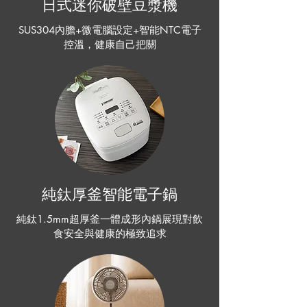
日式迷你破壁豆漿機
SUS304內膽+微電腦設定+智能NTC電子
控溫，健康自己把關
純鈦厚釜智能電子鍋
純鈦1.5mm超厚釜一體成形內鍋展現對飲
食安全與健康的極致追求