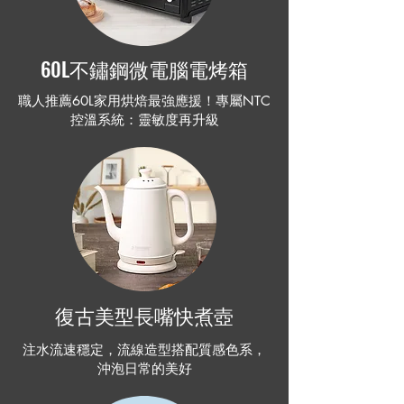
60L不鏽鋼微電腦電烤箱
職人推薦60L家用烘焙最強應援！專屬NTC
控溫系統：靈敏度再升級
復古美型長嘴快煮壺
注水流速穩定，流線造型搭配質感色系，
沖泡日常的美好