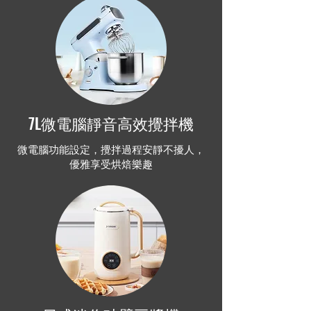
7L微電腦靜音高效攪拌機
微電腦功能設定，攪拌過程
安靜
不擾人，
優雅享受烘焙樂趣